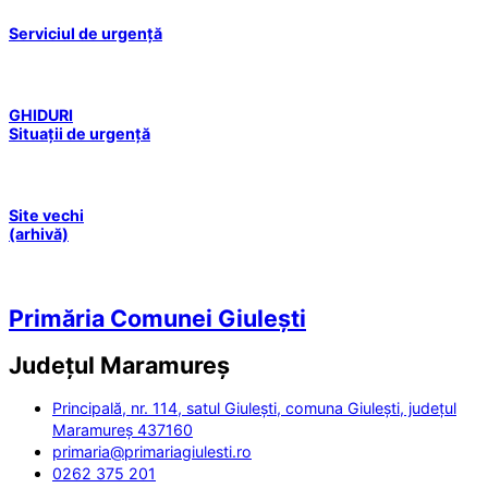
Serviciul de urgență
GHIDURI
Situații de urgență
Site vechi
(arhivă)
Primăria Comunei Giulești
Județul
Maramureș
Principală, nr. 114, satul Giulești, comuna Giulești, județul
Maramureș 437160
primaria@primariagiulesti.ro
0262 375 201