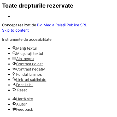
Toate drepturile rezervate
Concept realizat de
Big Media Relații Publice SRL
Skip to content
Instrumente de accesibilitate
Măriți textul
Micșorați textul
Alb-negru
Contrast ridicat
Contrast negativ
Fundal luminos
Link-uri subliniate
Font lizibil
Reset
Hartă site
Ajutor
Feedback