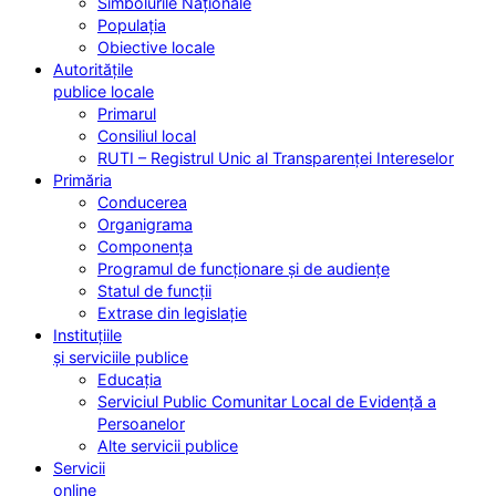
Simbolurile Naționale
Populația
Obiective locale
Autoritățile
publice locale
Primarul
Consiliul local
RUTI – Registrul Unic al Transparenței Intereselor
Primăria
Conducerea
Organigrama
Componența
Programul de funcționare și de audiențe
Statul de funcții
Extrase din legislație
Instituțiile
și serviciile publice
Educația
Serviciul Public Comunitar Local de Evidență a
Persoanelor
Alte servicii publice
Servicii
online