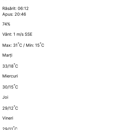
Răsărit: 06:12
Apus: 20:46
74%
Vânt: 1 m/s SSE
°
°
Max: 31
C / Min: 15
C
Marți
°
33/18
C
Miercuri
°
30/15
C
Joi
°
29/12
C
Vineri
°
29/11
C