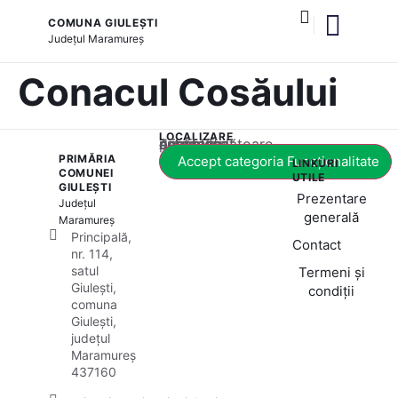
COMUNA GIULEȘTI
Județul
Maramureș
și serviciile publice
Conacul Cosăului
LOCALIZARE
Acest conținut este blocat până când acceptați categoria corespunzătoare de cookie-uri.
PRIMĂRIA
Accept categoria Funcționalitate
LINKURI
COMUNEI
UTILE
GIULEȘTI
Prezentare
Județul
generală
Maramureș
Principală,
Contact
nr. 114,
satul
Termeni și
Giulești,
condiții
comuna
Giulești,
județul
Maramureș
437160