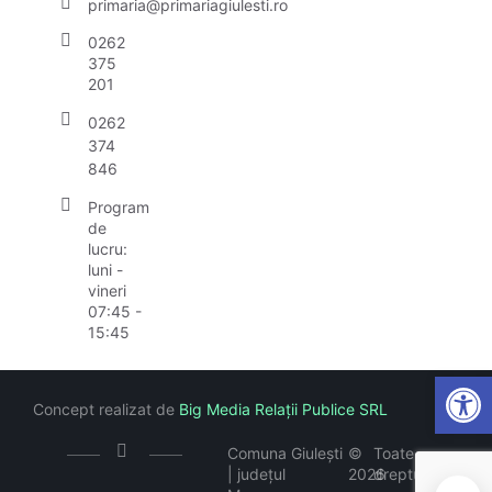
primaria@primariagiulesti.ro
0262
375
201
0262
374
846
Program
de
lucru:
luni -
vineri
07:45 -
15:45
Open
Concept realizat de
Big Media Relații Publice SRL
Comuna Giulești
©
Toate
| județul
2026
drepturile