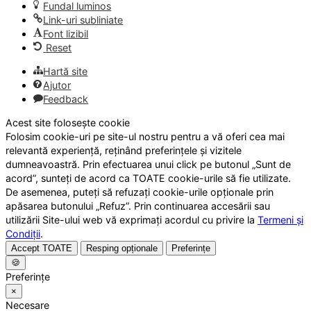
Fundal luminos
Link-uri subliniate
Font lizibil
Reset
Hartă site
Ajutor
Feedback
Acest site folosește cookie
Folosim cookie-uri pe site-ul nostru pentru a vă oferi cea mai
relevantă experiență, reținând preferințele și vizitele
dumneavoastră. Prin efectuarea unui click pe butonul „Sunt de
acord”, sunteți de acord ca TOATE cookie-urile să fie utilizate.
De asemenea, puteți să refuzați cookie-urile opționale prin
apăsarea butonului „Refuz”. Prin continuarea accesării sau
utilizării Site-ului web vă exprimați acordul cu privire la
Termeni și
Condiții
.
Accept TOATE
Resping opționale
Preferințe
🍪
Preferințe
×
Necesare