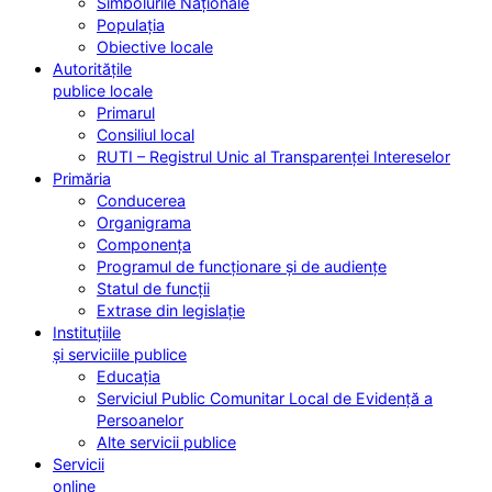
Simbolurile Naționale
Populația
Obiective locale
Autoritățile
publice locale
Primarul
Consiliul local
RUTI – Registrul Unic al Transparenței Intereselor
Primăria
Conducerea
Organigrama
Componența
Programul de funcționare și de audiențe
Statul de funcții
Extrase din legislație
Instituțiile
și serviciile publice
Educația
Serviciul Public Comunitar Local de Evidență a
Persoanelor
Alte servicii publice
Servicii
online